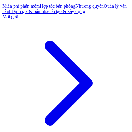
Miễn phí phần mềm
Hợp tác bán phòng
Nhượng quyền
Quản lý vận
hành
Định giá & bán nhà
Cải tạo & xây dựng
Môi giới