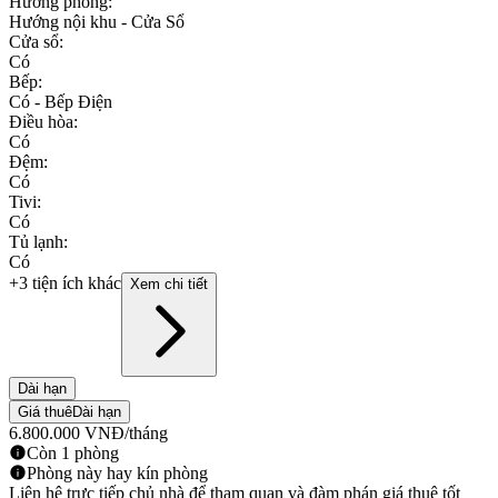
Hướng phòng
:
Hướng nội khu - Cửa Sổ
Cửa sổ
:
Có
Bếp
:
Có - Bếp Điện
Điều hòa
:
Có
Đệm
:
Có
Tivi
:
Có
Tủ lạnh
:
Có
+3 tiện ích khác
Xem chi tiết
Dài hạn
Giá thuê
Dài hạn
6.800.000
VNĐ
/tháng
Còn 1 phòng
Phòng này hay kín phòng
Liên hệ trực tiếp chủ nhà để tham quan và đàm phán giá thuê tốt