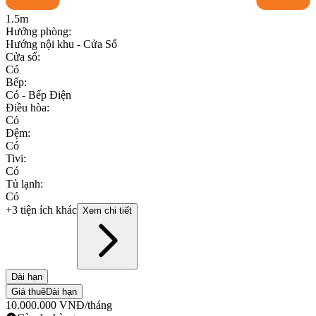
1.5m
Hướng phòng
:
Hướng nội khu - Cửa Sổ
Cửa sổ
:
Có
Bếp
:
Có - Bếp Điện
Điều hòa
:
Có
Đệm
:
Có
Tivi
:
Có
Tủ lạnh
:
Có
+3 tiện ích khác
Xem chi tiết
Dài hạn
Giá thuê
Dài hạn
10.000.000
VNĐ
/tháng