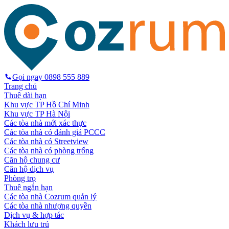
Gọi ngay
0898 555 889
Trang chủ
Thuê dài hạn
Khu vực TP Hồ Chí Minh
Khu vực TP Hà Nội
Các tòa nhà mới xác thực
Các tòa nhà có đánh giá PCCC
Các tòa nhà có Streetview
Các tòa nhà có phòng trống
Căn hộ chung cư
Căn hộ dịch vụ
Phòng trọ
Thuê ngắn hạn
Các tòa nhà Cozrum quản lý
Các tòa nhà nhượng quyền
Dịch vụ & hợp tác
Khách lưu trú