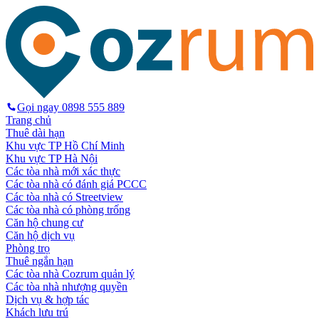
Gọi ngay
0898 555 889
Trang chủ
Thuê dài hạn
Khu vực TP Hồ Chí Minh
Khu vực TP Hà Nội
Các tòa nhà mới xác thực
Các tòa nhà có đánh giá PCCC
Các tòa nhà có Streetview
Các tòa nhà có phòng trống
Căn hộ chung cư
Căn hộ dịch vụ
Phòng trọ
Thuê ngắn hạn
Các tòa nhà Cozrum quản lý
Các tòa nhà nhượng quyền
Dịch vụ & hợp tác
Khách lưu trú