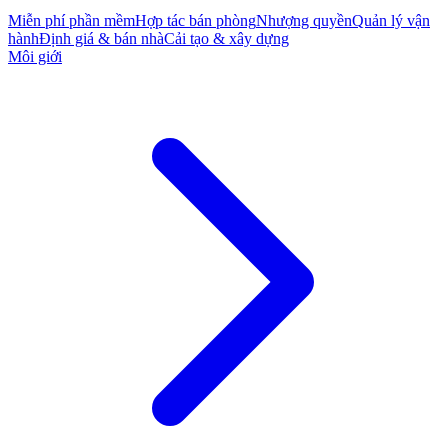
Miễn phí phần mềm
Hợp tác bán phòng
Nhượng quyền
Quản lý vận
hành
Định giá & bán nhà
Cải tạo & xây dựng
Môi giới