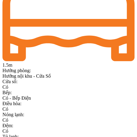
1.5m
Hướng phòng
:
Hướng nội khu - Cửa Sổ
Cửa sổ
:
Có
Bếp
:
Có - Bếp Điện
Điều hòa
:
Có
Nóng lạnh
:
Có
Đệm
:
Có
Tủ lạnh
: