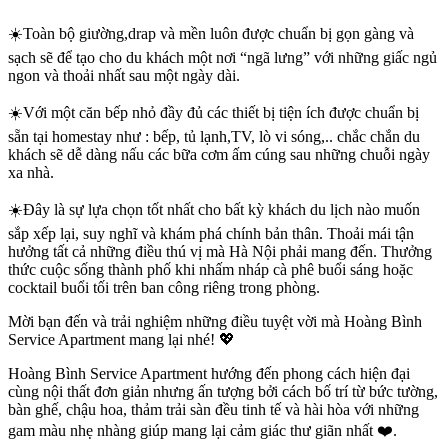
☀️Toàn bộ giường,drap và mền luôn được chuẩn bị gọn gàng và
sạch sẽ để tạo cho du khách một nơi “ngã lưng” với những giấc ngủ
ngon và thoải nhất sau một ngày dài.
☀️Với một căn bếp nhỏ đầy đủ các thiết bị tiện ích được chuẩn bị
sẵn tại homestay như : bếp, tủ lạnh,TV, lò vi sóng,.. chắc chắn du
khách sẽ dễ dàng nấu các bữa cơm ấm cúng sau những chuỗi ngày
xa nhà.
☀️Đây là sự lựa chọn tốt nhất cho bất kỳ khách du lịch nào muốn
sắp xếp lại, suy nghĩ và khám phá chính bản thân. Thoải mái tận
hưởng tất cả những điều thú vị mà Hà Nội phải mang đến. Thưởng
thức cuộc sống thành phố khi nhấm nháp cà phê buổi sáng hoặc
cocktail buổi tối trên ban công riêng trong phòng.
Mời bạn đến và trải nghiệm những điều tuyệt vời mà Hoàng Bình
Service Apartment mang lại nhé! 💖
Hoàng Bình Service Apartment hướng đến phong cách hiện đại
cùng nội thất đơn giản nhưng ấn tượng bởi cách bố trí từ bức tường,
bàn ghế, chậu hoa, thảm trải sàn đều tinh tế và hài hòa với những
gam màu nhẹ nhàng giúp mang lại cảm giác thư giãn nhất ❤️.