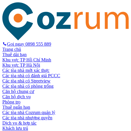
Gọi ngay
0898 555 889
Trang chủ
Thuê dài hạn
Khu vực TP Hồ Chí Minh
Khu vực TP Hà Nội
Các tòa nhà mới xác thực
Các tòa nhà có đánh giá PCCC
Các tòa nhà có Streetview
Các tòa nhà có phòng trống
Căn hộ chung cư
Căn hộ dịch vụ
Phòng trọ
Thuê ngắn hạn
Các tòa nhà Cozrum quản lý
Các tòa nhà nhượng quyền
Dịch vụ & hợp tác
Khách lưu trú