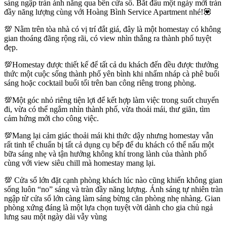
sáng ngập tràn ánh nắng qua bên cửa sổ. Bắt đầu một ngày mới tràn
đầy năng lượng cùng với Hoàng Bình Service Apartment nhé!💟
💯 Nằm trên tòa nhà có vị trí đắt giá, đây là một homestay có không
gian thoáng đãng rộng rãi, có view nhìn thẳng ra thành phố tuyệt
đẹp.
💯Homestay được thiết kế để tất cả du khách đến đều được thưởng
thức một cuộc sống thành phố yên bình khi nhấm nháp cà phê buổi
sáng hoặc cocktail buổi tối trên ban công riêng trong phòng.
💯Một góc nhỏ riêng tiện lợi để kết hợp làm việc trong suốt chuyến
đi, vừa có thể ngắm nhìn thành phố, vừa thoải mái, thư giãn, tìm
cảm hứng mới cho công việc.
💯Mang lại cảm giác thoải mái khi thức dậy nhưng homestay vẫn
rất tinh tế chuẩn bị tất cả dụng cụ bếp để du khách có thể nấu một
bữa sáng nhẹ và tận hưởng không khí trong lành của thành phố
cùng với view siêu chill mà homestay mang lại.
💯 Cửa sổ lớn đặt cạnh phòng khách lúc nào cũng khiến không gian
sống luôn “no” sáng và tràn đầy năng lượng. Ánh sáng tự nhiên tràn
ngập từ cửa sổ lớn càng làm sáng bừng căn phòng nhẹ nhàng. Gian
phòng xứng đáng là một lựa chọn tuyệt vời dành cho gia chủ ngả
lưng sau một ngày dài vẫy vùng