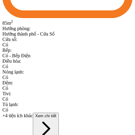
2
85
m
Hướng phòng
:
Hướng thành phố - Cửa Sổ
Cửa sổ
:
Có
Bếp
:
Có - Bếp Điện
Điều hòa
:
Có
Nóng lạnh
:
Có
Đệm
:
Có
Tivi
:
Có
Tủ lạnh
:
Có
+4 tiện ích khác
Xem chi tiết