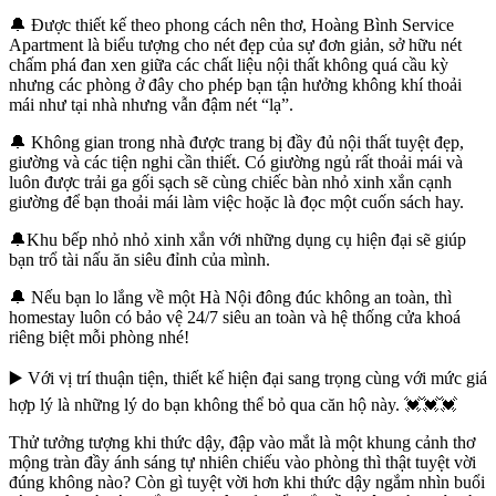
🔔 Được thiết kế theo phong cách nên thơ, Hoàng Bình Service
Apartment là biểu tượng cho nét đẹp của sự đơn giản, sở hữu nét
chấm phá đan xen giữa các chất liệu nội thất không quá cầu kỳ
nhưng các phòng ở đây cho phép bạn tận hưởng không khí thoải
mái như tại nhà nhưng vẫn đậm nét “lạ”.
🔔 Không gian trong nhà được trang bị đầy đủ nội thất tuyệt đẹp,
giường và các tiện nghi cần thiết. Có giường ngủ rất thoải mái và
luôn được trải ga gối sạch sẽ cùng chiếc bàn nhỏ xinh xắn cạnh
giường để bạn thoải mái làm việc hoặc là đọc một cuốn sách hay.
🔔Khu bếp nhỏ nhỏ xinh xắn với những dụng cụ hiện đại sẽ giúp
bạn trổ tài nấu ăn siêu đỉnh của mình.
🔔 Nếu bạn lo lắng về một Hà Nội đông đúc không an toàn, thì
homestay luôn có bảo vệ 24/7 siêu an toàn và hệ thống cửa khoá
riêng biệt mỗi phòng nhé!
▶️ Với vị trí thuận tiện, thiết kế hiện đại sang trọng cùng với mức giá
hợp lý là những lý do bạn không thể bỏ qua căn hộ này. 💓💓💓
Thử tưởng tượng khi thức dậy, đập vào mắt là một khung cảnh thơ
mộng tràn đầy ánh sáng tự nhiên chiếu vào phòng thì thật tuyệt vời
đúng không nào? Còn gì tuyệt vời hơn khi thức dậy ngắm nhìn buổi