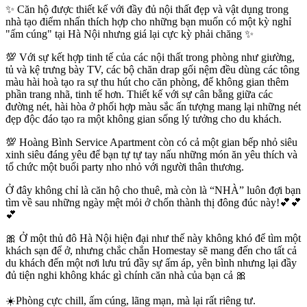
✨ Căn hộ được thiết kế với đầy đủ nội thất đẹp và vật dụng trong
nhà tạo điểm nhấn thích hợp cho những bạn muốn có một kỳ nghỉ
"ấm cúng" tại Hà Nội nhưng giá lại cực kỳ phải chăng ✨
💯 Với sự kết hợp tinh tế của các nội thất trong phòng như giường,
tủ và kệ trưng bày TV, các bộ chăn drap gối nệm đều dùng các tông
màu hài hoà tạo ra sự thu hút cho căn phòng, để không gian thêm
phần trang nhã, tinh tế hơn. Thiết kế với sự cân bằng giữa các
đường nét, hài hòa ở phối hợp màu sắc ấn tượng mang lại những nét
đẹp độc đáo tạo ra một không gian sống lý tưởng cho du khách.
💯 Hoàng Bình Service Apartment còn có cả một gian bếp nhỏ siêu
xinh siêu đáng yêu để bạn tự tự tay nấu những món ăn yêu thích và
tổ chức một buổi party nho nhỏ với người thân thương.
Ở đây không chỉ là căn hộ cho thuê, mà còn là “NHÀ” luôn đợi bạn
tìm về sau những ngày mệt mỏi ở chốn thành thị đông đúc này!💕💕
💕
🎀 Ở một thủ đô Hà Nội hiện đại như thế này không khó để tìm một
khách sạn để ở, nhưng chắc chắn Homestay sẽ mang đến cho tất cả
du khách đến một nơi lưu trú đầy sự ấm áp, yên bình nhưng lại đầy
đủ tiện nghi không khác gì chính căn nhà của bạn cả 🎀
☀️Phòng cực chill, ấm cúng, lãng mạn, mà lại rất riêng tư.