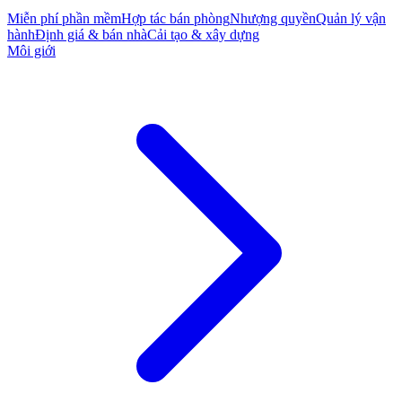
Miễn phí phần mềm
Hợp tác bán phòng
Nhượng quyền
Quản lý vận
hành
Định giá & bán nhà
Cải tạo & xây dựng
Môi giới