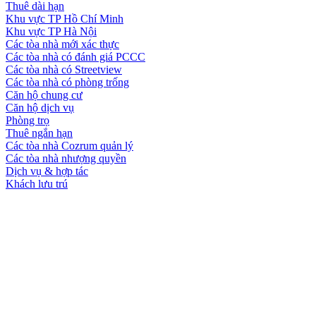
Thuê dài hạn
Khu vực TP Hồ Chí Minh
Khu vực TP Hà Nội
Các tòa nhà mới xác thực
Các tòa nhà có đánh giá PCCC
Các tòa nhà có Streetview
Các tòa nhà có phòng trống
Căn hộ chung cư
Căn hộ dịch vụ
Phòng trọ
Thuê ngắn hạn
Các tòa nhà Cozrum quản lý
Các tòa nhà nhượng quyền
Dịch vụ & hợp tác
Khách lưu trú