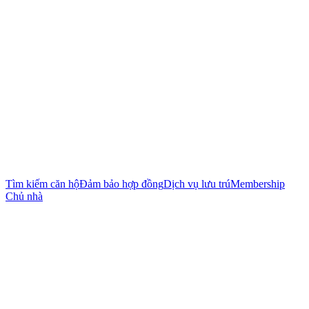
Tìm kiếm căn hộ
Đảm bảo hợp đồng
Dịch vụ lưu trú
Membership
Chủ nhà