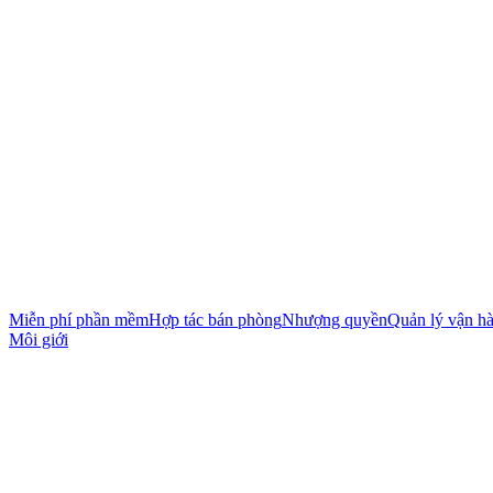
Miễn phí phần mềm
Hợp tác bán phòng
Nhượng quyền
Quản lý vận h
Môi giới