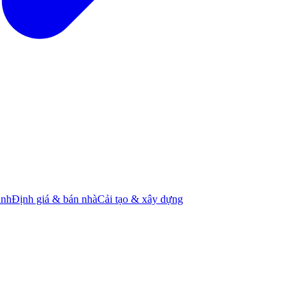
ành
Định giá & bán nhà
Cải tạo & xây dựng