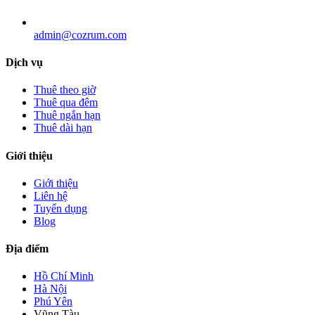
admin@cozrum.com
Dịch vụ
Thuê theo giờ
Thuê qua đêm
Thuê ngắn hạn
Thuê dài hạn
Giới thiệu
Giới thiệu
Liên hệ
Tuyển dụng
Blog
Địa điểm
Hồ Chí Minh
Hà Nội
Phú Yên
Vũng Tàu