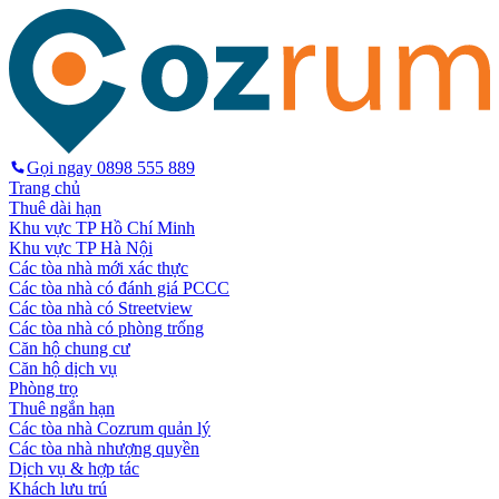
Gọi ngay
0898 555 889
Trang chủ
Thuê dài hạn
Khu vực TP Hồ Chí Minh
Khu vực TP Hà Nội
Các tòa nhà mới xác thực
Các tòa nhà có đánh giá PCCC
Các tòa nhà có Streetview
Các tòa nhà có phòng trống
Căn hộ chung cư
Căn hộ dịch vụ
Phòng trọ
Thuê ngắn hạn
Các tòa nhà Cozrum quản lý
Các tòa nhà nhượng quyền
Dịch vụ & hợp tác
Khách lưu trú