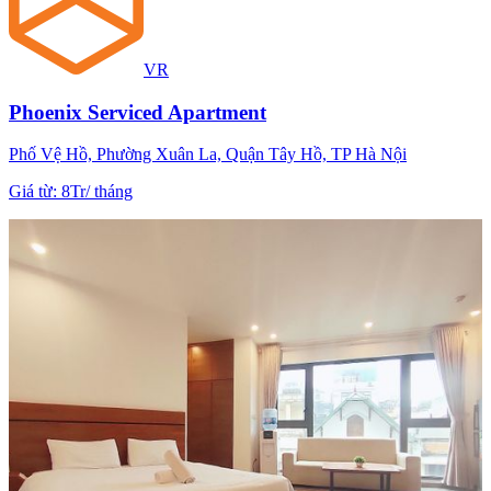
VR
Phoenix Serviced Apartment
Phố Vệ Hồ, Phường Xuân La, Quận Tây Hồ, TP Hà Nội
Giá từ
:
8Tr
/
tháng