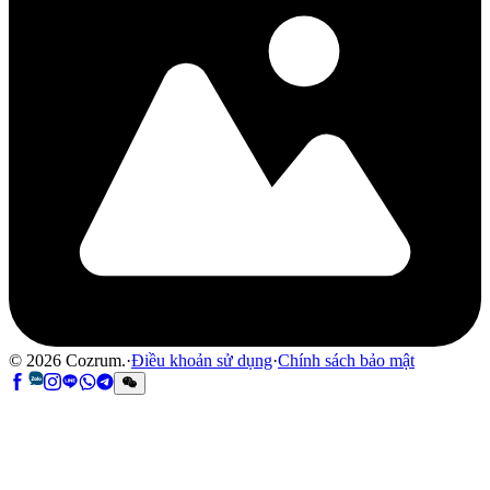
©
2026
Cozrum.
·
Điều khoản sử dụng
·
Chính sách bảo mật