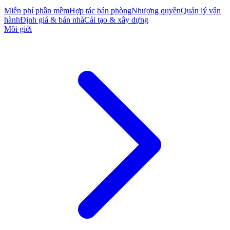
Miễn phí phần mềm
Hợp tác bán phòng
Nhượng quyền
Quản lý vận
hành
Định giá & bán nhà
Cải tạo & xây dựng
Môi giới