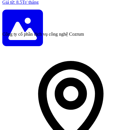
Giá từ
:
8.5Tr
/
tháng
Công ty cổ phần dịch vụ công nghệ Cozrum