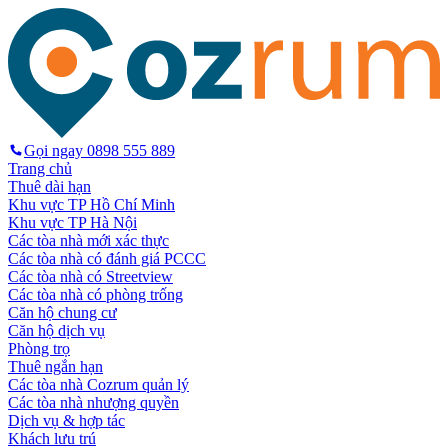
Gọi ngay
0898 555 889
Trang chủ
Thuê dài hạn
Khu vực TP Hồ Chí Minh
Khu vực TP Hà Nội
Các tòa nhà mới xác thực
Các tòa nhà có đánh giá PCCC
Các tòa nhà có Streetview
Các tòa nhà có phòng trống
Căn hộ chung cư
Căn hộ dịch vụ
Phòng trọ
Thuê ngắn hạn
Các tòa nhà Cozrum quản lý
Các tòa nhà nhượng quyền
Dịch vụ & hợp tác
Khách lưu trú