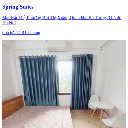
Spring Suites
Mai Hắc Đế, Phường Bùi Thị Xuân, Quận Hai Bà Trưng, Thủ đô
Hà Nội
Giá từ
:
14.8Tr
/
tháng