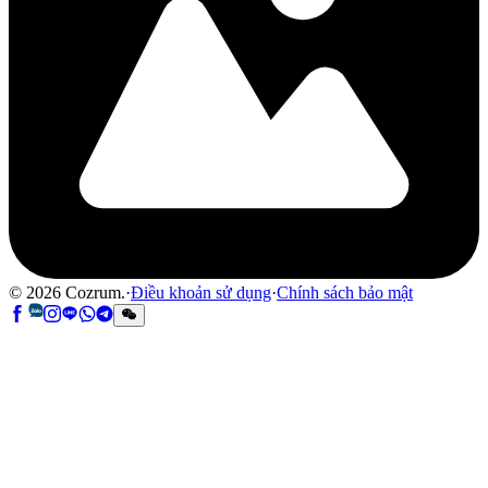
©
2026
Cozrum.
·
Điều khoản sử dụng
·
Chính sách bảo mật