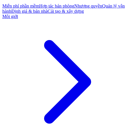
Miễn phí phần mềm
Hợp tác bán phòng
Nhượng quyền
Quản lý vận
hành
Định giá & bán nhà
Cải tạo & xây dựng
Môi giới