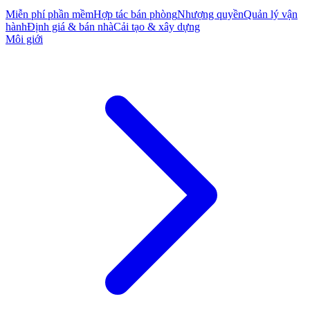
Miễn phí phần mềm
Hợp tác bán phòng
Nhượng quyền
Quản lý vận
hành
Định giá & bán nhà
Cải tạo & xây dựng
Môi giới