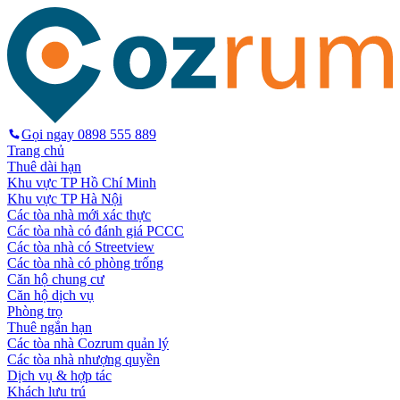
Gọi ngay
0898 555 889
Trang chủ
Thuê dài hạn
Khu vực TP Hồ Chí Minh
Khu vực TP Hà Nội
Các tòa nhà mới xác thực
Các tòa nhà có đánh giá PCCC
Các tòa nhà có Streetview
Các tòa nhà có phòng trống
Căn hộ chung cư
Căn hộ dịch vụ
Phòng trọ
Thuê ngắn hạn
Các tòa nhà Cozrum quản lý
Các tòa nhà nhượng quyền
Dịch vụ & hợp tác
Khách lưu trú