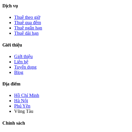
Dịch vụ
Thuê theo giờ
Thuê qua đêm
Thuê ngắn hạn
Thuê dài hạn
Giới thiệu
Giới thiệu
Liên hệ
Tuyển dụng
Blog
Địa điểm
Hồ Chí Minh
Hà Nội
Phú Yên
Vũng Tàu
Chính sách