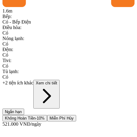
1.6m
Bếp
:
Có - Bếp Điện
Điều hòa
:
Có
Nóng lạnh
:
Có
Đệm
:
Có
Tivi
:
Có
Tủ lạnh
:
Có
+2 tiện ích khác
Xem chi tiết
Ngắn hạn
Không Hoàn Tiền
-10%
Miễn Phí Hủy
521.000
VNĐ
/ngày