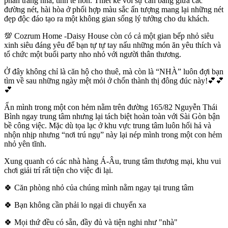
phần trang nhã, tinh tế hơn. Thiết kế với sự cân bằng giữa các
đường nét, hài hòa ở phối hợp màu sắc ấn tượng mang lại những nét
đẹp độc đáo tạo ra một không gian sống lý tưởng cho du khách.
💯 Cozrum Home -Daisy House còn có cả một gian bếp nhỏ siêu
xinh siêu đáng yêu để bạn tự tự tay nấu những món ăn yêu thích và
tổ chức một buổi party nho nhỏ với người thân thương.
Ở đây không chỉ là căn hộ cho thuê, mà còn là “NHÀ” luôn đợi bạn
tìm về sau những ngày mệt mỏi ở chốn thành thị đông đúc này!💕💕
💕
Ẩn mình trong một con hẻm nằm trên đường 165/82 Nguyễn Thái
Bình ngay trung tâm nhưng lại tách biệt hoàn toàn với Sài Gòn bận
bề công việc. Mặc dù tọa lạc ở khu vực trung tâm luôn hối hả và
nhộn nhịp nhưng “nơi trú ngụ” này lại nép mình trong một con hẻm
nhỏ yên tĩnh.
Xung quanh có các nhà hàng Á-Âu, trung tâm thương mại, khu vui
chơi giải trí rất tiện cho việc đi lại.
🍀 Căn phòng nhỏ của chúng mình nằm ngay tại trung tâm
🍀 Bạn không cần phải lo ngại di chuyển xa
🍀 Mọi thứ đều có sẵn, đầy đủ và tiện nghi như "nhà"