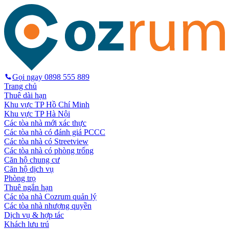
Gọi ngay
0898 555 889
Trang chủ
Thuê dài hạn
Khu vực TP Hồ Chí Minh
Khu vực TP Hà Nội
Các tòa nhà mới xác thực
Các tòa nhà có đánh giá PCCC
Các tòa nhà có Streetview
Các tòa nhà có phòng trống
Căn hộ chung cư
Căn hộ dịch vụ
Phòng trọ
Thuê ngắn hạn
Các tòa nhà Cozrum quản lý
Các tòa nhà nhượng quyền
Dịch vụ & hợp tác
Khách lưu trú