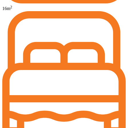
2
16
m