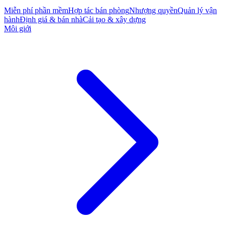
Miễn phí phần mềm
Hợp tác bán phòng
Nhượng quyền
Quản lý vận
hành
Định giá & bán nhà
Cải tạo & xây dựng
Môi giới