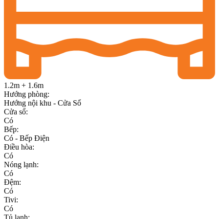
1.2m + 1.6m
Hướng phòng
:
Hướng nội khu - Cửa Sổ
Cửa sổ
:
Có
Bếp
:
Có - Bếp Điện
Điều hòa
:
Có
Nóng lạnh
:
Có
Đệm
:
Có
Tivi
:
Có
Tủ lạnh
: