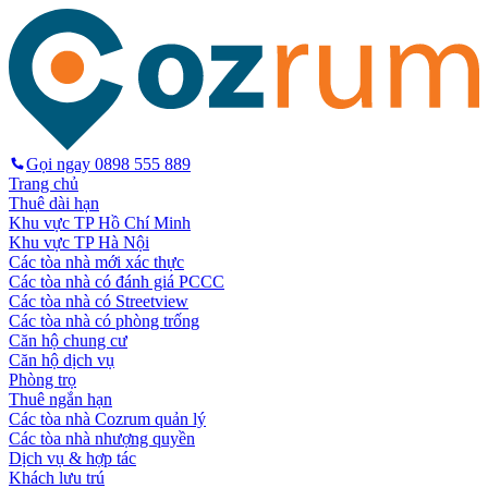
Gọi ngay
0898 555 889
Trang chủ
Thuê dài hạn
Khu vực TP Hồ Chí Minh
Khu vực TP Hà Nội
Các tòa nhà mới xác thực
Các tòa nhà có đánh giá PCCC
Các tòa nhà có Streetview
Các tòa nhà có phòng trống
Căn hộ chung cư
Căn hộ dịch vụ
Phòng trọ
Thuê ngắn hạn
Các tòa nhà Cozrum quản lý
Các tòa nhà nhượng quyền
Dịch vụ & hợp tác
Khách lưu trú