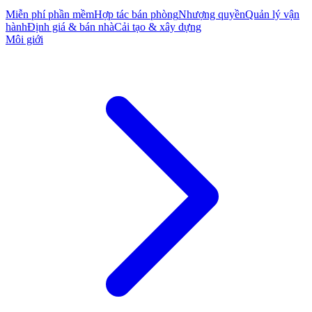
Miễn phí phần mềm
Hợp tác bán phòng
Nhượng quyền
Quản lý vận
hành
Định giá & bán nhà
Cải tạo & xây dựng
Môi giới