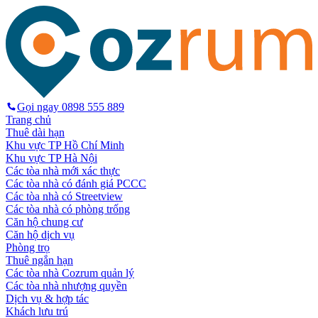
Gọi ngay
0898 555 889
Trang chủ
Thuê dài hạn
Khu vực TP Hồ Chí Minh
Khu vực TP Hà Nội
Các tòa nhà mới xác thực
Các tòa nhà có đánh giá PCCC
Các tòa nhà có Streetview
Các tòa nhà có phòng trống
Căn hộ chung cư
Căn hộ dịch vụ
Phòng trọ
Thuê ngắn hạn
Các tòa nhà Cozrum quản lý
Các tòa nhà nhượng quyền
Dịch vụ & hợp tác
Khách lưu trú