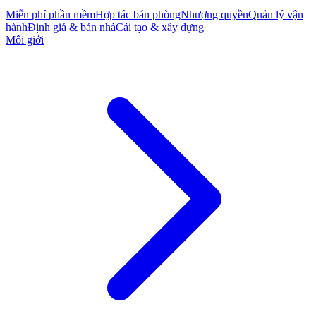
Miễn phí phần mềm
Hợp tác bán phòng
Nhượng quyền
Quản lý vận
hành
Định giá & bán nhà
Cải tạo & xây dựng
Môi giới