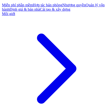
Miễn phí phần mềm
Hợp tác bán phòng
Nhượng quyền
Quản lý vận
hành
Định giá & bán nhà
Cải tạo & xây dựng
Môi giới