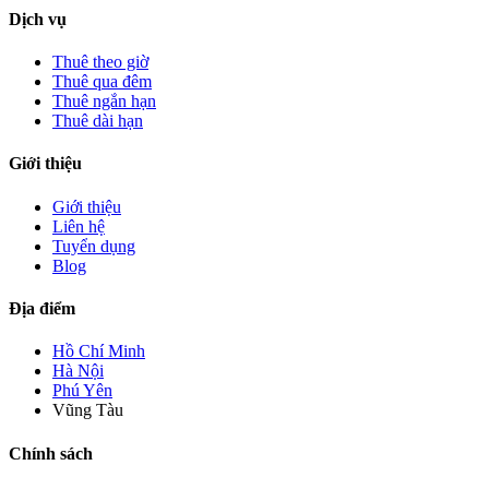
Dịch vụ
Thuê theo giờ
Thuê qua đêm
Thuê ngắn hạn
Thuê dài hạn
Giới thiệu
Giới thiệu
Liên hệ
Tuyển dụng
Blog
Địa điểm
Hồ Chí Minh
Hà Nội
Phú Yên
Vũng Tàu
Chính sách