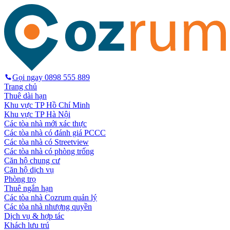
Gọi ngay
0898 555 889
Trang chủ
Thuê dài hạn
Khu vực TP Hồ Chí Minh
Khu vực TP Hà Nội
Các tòa nhà mới xác thực
Các tòa nhà có đánh giá PCCC
Các tòa nhà có Streetview
Các tòa nhà có phòng trống
Căn hộ chung cư
Căn hộ dịch vụ
Phòng trọ
Thuê ngắn hạn
Các tòa nhà Cozrum quản lý
Các tòa nhà nhượng quyền
Dịch vụ & hợp tác
Khách lưu trú