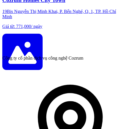
Cozrum Homes City Town
19Bis Nguyễn Thị Minh Khai, P. Bến Nghé, Q. 1, TP. Hồ Chí
Minh
Giá từ
:
771,000
/
ngày
Công ty cổ phần dịch vụ công nghệ Cozrum