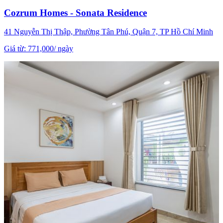
Cozrum Homes - Sonata Residence
41 Nguyễn Thị Thập, Phường Tân Phú, Quận 7, TP Hồ Chí Minh
Giá từ
:
771,000
/
ngày