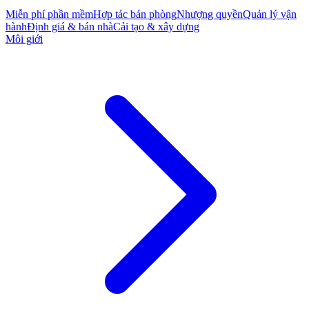
Miễn phí phần mềm
Hợp tác bán phòng
Nhượng quyền
Quản lý vận
hành
Định giá & bán nhà
Cải tạo & xây dựng
Môi giới