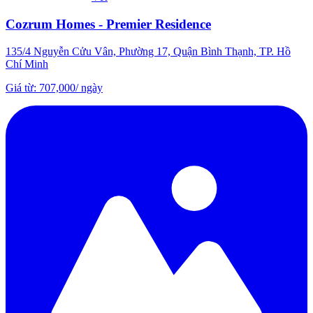
Cozrum Homes - Premier Residence
135/4 Nguyễn Cửu Vân, Phường 17, Quận Bình Thạnh, TP. Hồ
Chí Minh
Giá từ
:
707,000
/
ngày