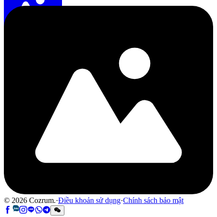
©
2026
Cozrum.
·
Điều khoản sử dụng
·
Chính sách bảo mật