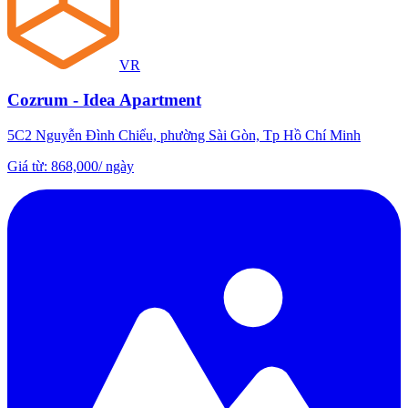
VR
Cozrum - Idea Apartment
5C2 Nguyễn Đình Chiểu, phường Sài Gòn, Tp Hồ Chí Minh
Giá từ
:
868,000
/
ngày