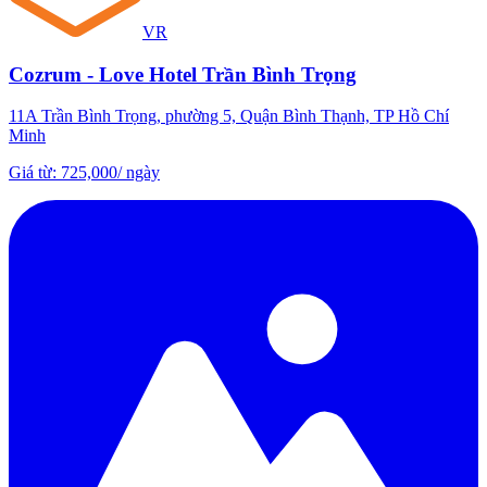
VR
Cozrum - Love Hotel Trần Bình Trọng
11A Trần Bình Trọng, phường 5, Quận Bình Thạnh, TP Hồ Chí
Minh
Giá từ
:
725,000
/
ngày