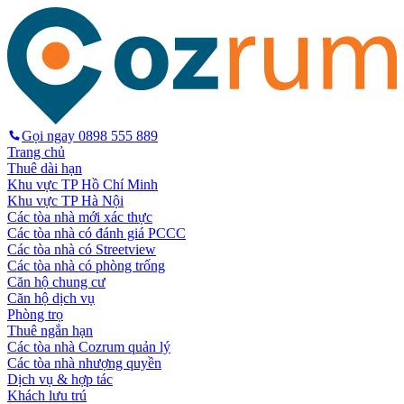
Gọi ngay
0898 555 889
Trang chủ
Thuê dài hạn
Khu vực TP Hồ Chí Minh
Khu vực TP Hà Nội
Các tòa nhà mới xác thực
Các tòa nhà có đánh giá PCCC
Các tòa nhà có Streetview
Các tòa nhà có phòng trống
Căn hộ chung cư
Căn hộ dịch vụ
Phòng trọ
Thuê ngắn hạn
Các tòa nhà Cozrum quản lý
Các tòa nhà nhượng quyền
Dịch vụ & hợp tác
Khách lưu trú