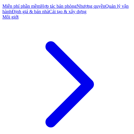
Miễn phí phần mềm
Hợp tác bán phòng
Nhượng quyền
Quản lý vận
hành
Định giá & bán nhà
Cải tạo & xây dựng
Môi giới