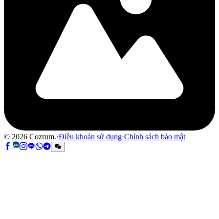
©
2026
Cozrum.
·
Điều khoản sử dụng
·
Chính sách bảo mật