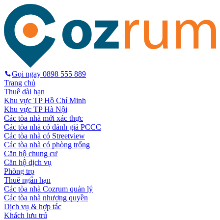
Gọi ngay
0898 555 889
Trang chủ
Thuê dài hạn
Khu vực TP Hồ Chí Minh
Khu vực TP Hà Nội
Các tòa nhà mới xác thực
Các tòa nhà có đánh giá PCCC
Các tòa nhà có Streetview
Các tòa nhà có phòng trống
Căn hộ chung cư
Căn hộ dịch vụ
Phòng trọ
Thuê ngắn hạn
Các tòa nhà Cozrum quản lý
Các tòa nhà nhượng quyền
Dịch vụ & hợp tác
Khách lưu trú