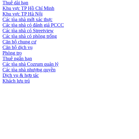
Thuê dài hạn
Khu vực TP Hồ Chí Minh
Khu vực TP Hà Nội
Các tòa nhà mới xác thực
Các tòa nhà có đánh giá PCCC
Các tòa nhà có Streetview
Các tòa nhà có phòng trống
Căn hộ chung cư
Căn hộ dịch vụ
Phòng trọ
Thuê ngắn hạn
Các tòa nhà Cozrum quản lý
Các tòa nhà nhượng quyền
Dịch vụ & hợp tác
Khách lưu trú