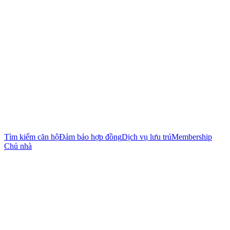
Tìm kiếm căn hộ
Đảm bảo hợp đồng
Dịch vụ lưu trú
Membership
Chủ nhà