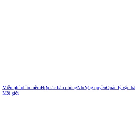
Miễn phí phần mềm
Hợp tác bán phòng
Nhượng quyền
Quản lý vận h
Môi giới