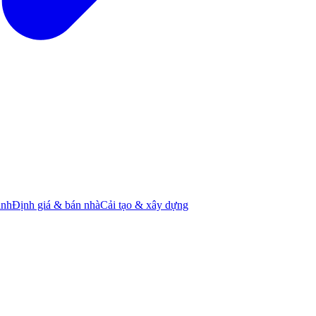
ành
Định giá & bán nhà
Cải tạo & xây dựng