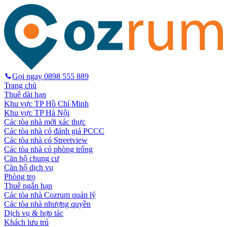
Gọi ngay
0898 555 889
Trang chủ
Thuê dài hạn
Khu vực TP Hồ Chí Minh
Khu vực TP Hà Nội
Các tòa nhà mới xác thực
Các tòa nhà có đánh giá PCCC
Các tòa nhà có Streetview
Các tòa nhà có phòng trống
Căn hộ chung cư
Căn hộ dịch vụ
Phòng trọ
Thuê ngắn hạn
Các tòa nhà Cozrum quản lý
Các tòa nhà nhượng quyền
Dịch vụ & hợp tác
Khách lưu trú