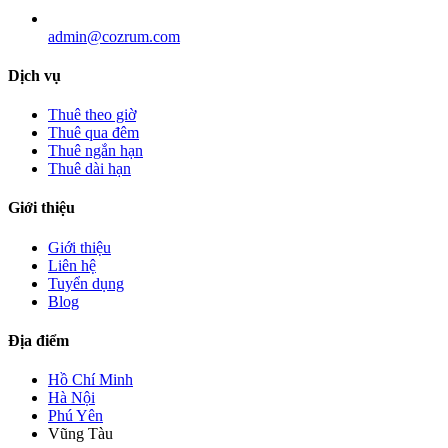
admin@cozrum.com
Dịch vụ
Thuê theo giờ
Thuê qua đêm
Thuê ngắn hạn
Thuê dài hạn
Giới thiệu
Giới thiệu
Liên hệ
Tuyển dụng
Blog
Địa điểm
Hồ Chí Minh
Hà Nội
Phú Yên
Vũng Tàu