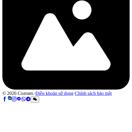
©
2026
Cozrum.
·
Điều khoản sử dụng
·
Chính sách bảo mật