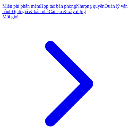
Miễn phí phần mềm
Hợp tác bán phòng
Nhượng quyền
Quản lý vận
hành
Định giá & bán nhà
Cải tạo & xây dựng
Môi giới