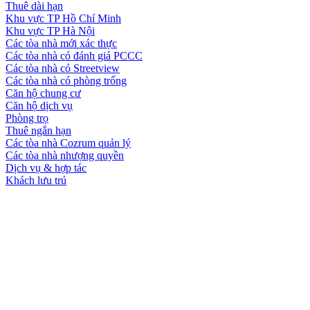
Thuê dài hạn
Khu vực TP Hồ Chí Minh
Khu vực TP Hà Nội
Các tòa nhà mới xác thực
Các tòa nhà có đánh giá PCCC
Các tòa nhà có Streetview
Các tòa nhà có phòng trống
Căn hộ chung cư
Căn hộ dịch vụ
Phòng trọ
Thuê ngắn hạn
Các tòa nhà Cozrum quản lý
Các tòa nhà nhượng quyền
Dịch vụ & hợp tác
Khách lưu trú