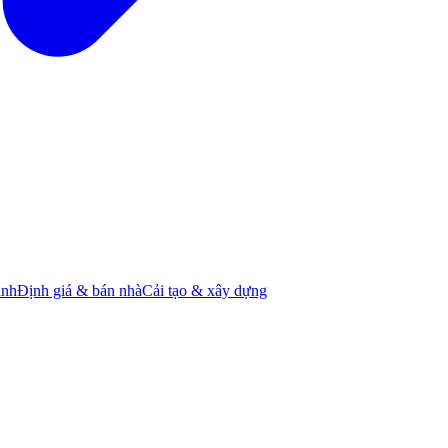
ành
Định giá & bán nhà
Cải tạo & xây dựng