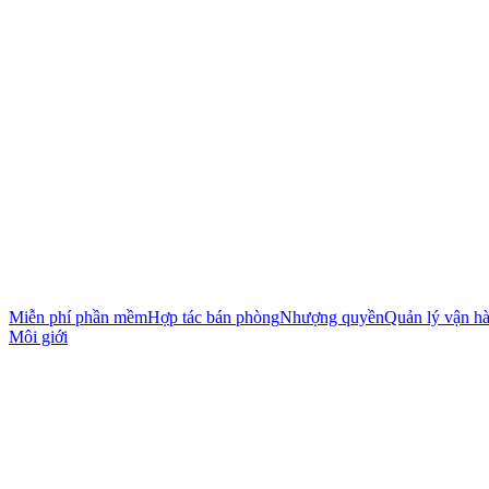
Miễn phí phần mềm
Hợp tác bán phòng
Nhượng quyền
Quản lý vận h
Môi giới