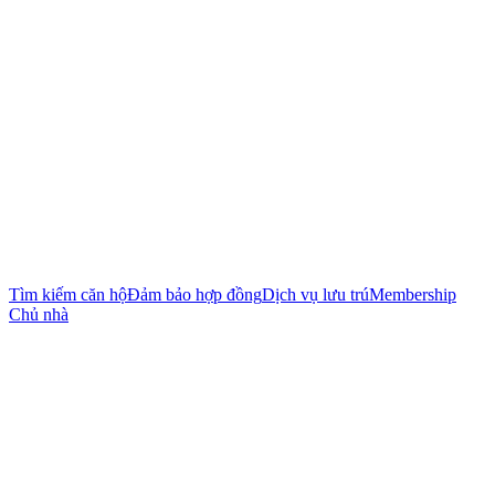
Tìm kiếm căn hộ
Đảm bảo hợp đồng
Dịch vụ lưu trú
Membership
Chủ nhà