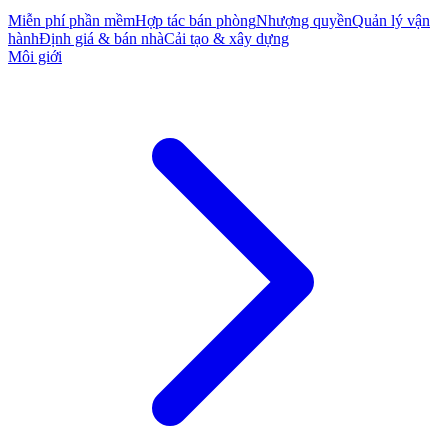
Miễn phí phần mềm
Hợp tác bán phòng
Nhượng quyền
Quản lý vận
hành
Định giá & bán nhà
Cải tạo & xây dựng
Môi giới