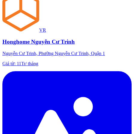
VR
Honghome Nguyễn Cư Trinh
Nguyễn Cư Trinh, Phường Nguyễn Cư Trinh, Quận 1
Giá từ
:
11Tr
/
tháng