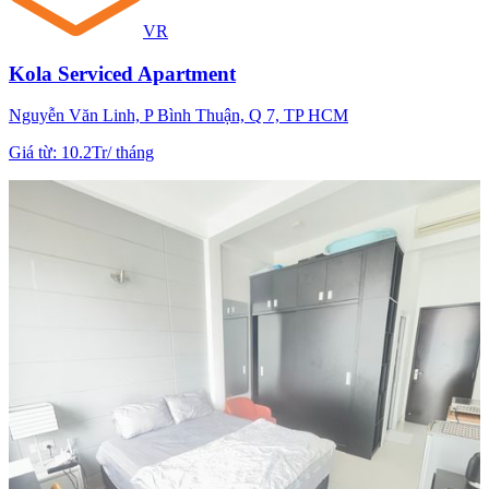
VR
Kola Serviced Apartment
Nguyễn Văn Linh, P Bình Thuận, Q 7, TP HCM
Giá từ
:
10.2Tr
/
tháng