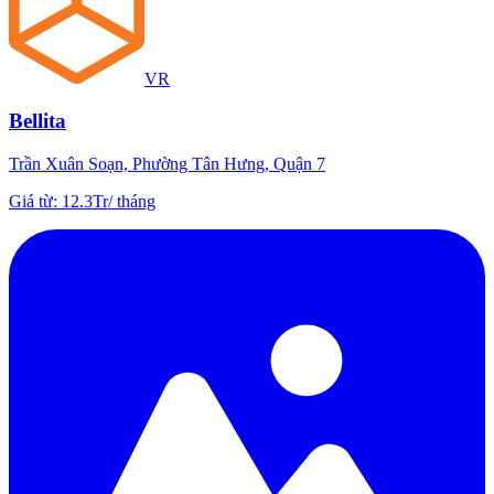
VR
Bellita
Trần Xuân Soạn, Phường Tân Hưng, Quận 7
Giá từ
:
12.3Tr
/
tháng