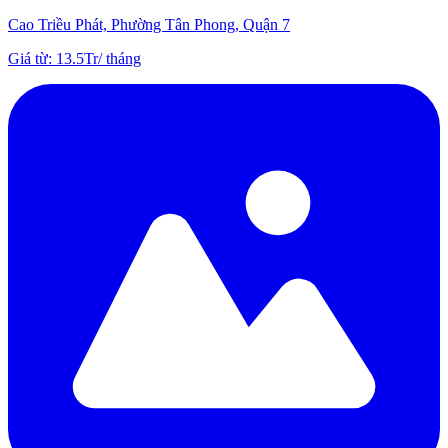
Cao Triều Phát, Phường Tân Phong, Quận 7
Giá từ
:
13.5Tr
/
tháng