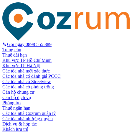
Gọi ngay
0898 555 889
Trang chủ
Thuê dài hạn
Khu vực TP Hồ Chí Minh
Khu vực TP Hà Nội
Các tòa nhà mới xác thực
Các tòa nhà có đánh giá PCCC
Các tòa nhà có Streetview
Các tòa nhà có phòng trống
Căn hộ chung cư
Căn hộ dịch vụ
Phòng trọ
Thuê ngắn hạn
Các tòa nhà Cozrum quản lý
Các tòa nhà nhượng quyền
Dịch vụ & hợp tác
Khách lưu trú