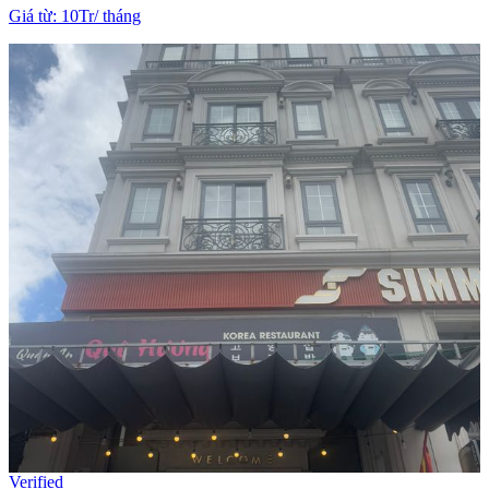
Giá từ
:
10Tr
/
tháng
Verified