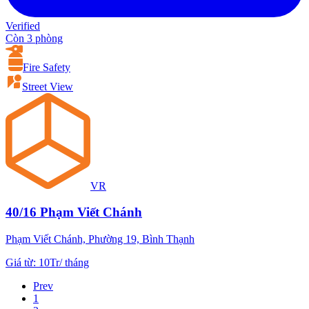
Verified
Còn 3 phòng
Fire Safety
Street View
VR
40/16 Phạm Viết Chánh
Phạm Viết Chánh, Phường 19, Bình Thạnh
Giá từ
:
10Tr
/
tháng
Prev
1