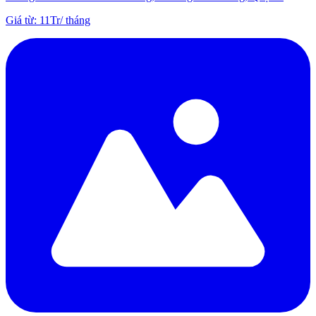
Giá từ
:
11Tr
/
tháng