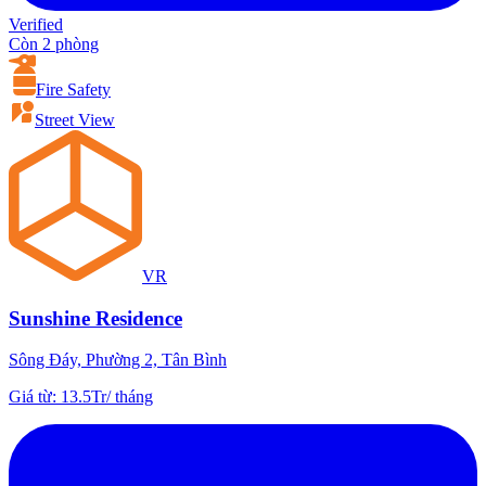
Verified
Còn 2 phòng
Fire Safety
Street View
VR
Sunshine Residence
Sông Đáy, Phường 2, Tân Bình
Giá từ
:
13.5Tr
/
tháng