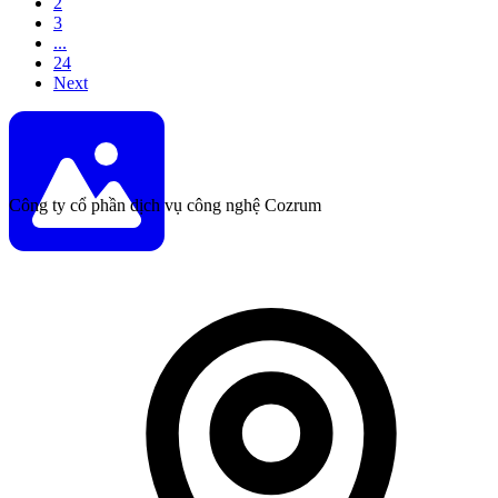
2
3
...
24
Next
Công ty cổ phần dịch vụ công nghệ Cozrum