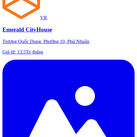
VR
Emerald CityHouse
Trương Quốc Dung, Phường 10, Phú Nhuận
Giá từ
:
13.5Tr
/
tháng