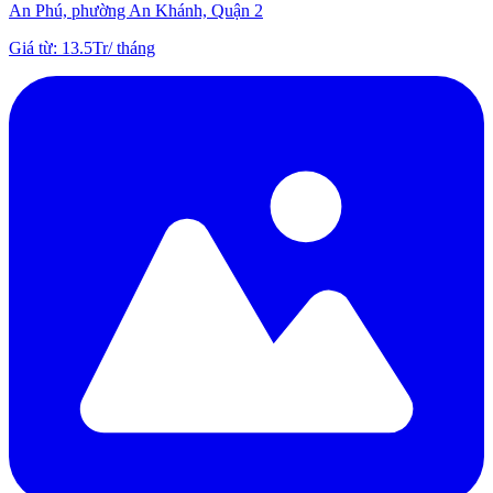
An Phú, phường An Khánh, Quận 2
Giá từ
:
13.5Tr
/
tháng