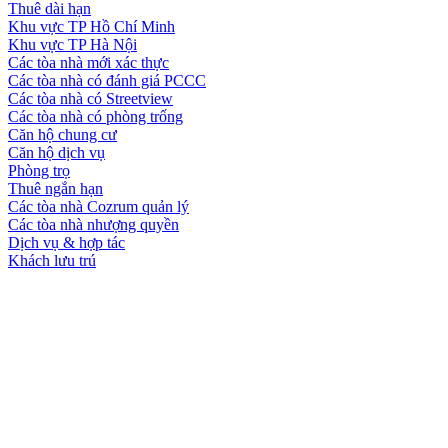
Thuê dài hạn
Khu vực TP Hồ Chí Minh
Khu vực TP Hà Nội
Các tòa nhà mới xác thực
Các tòa nhà có đánh giá PCCC
Các tòa nhà có Streetview
Các tòa nhà có phòng trống
Căn hộ chung cư
Căn hộ dịch vụ
Phòng trọ
Thuê ngắn hạn
Các tòa nhà Cozrum quản lý
Các tòa nhà nhượng quyền
Dịch vụ & hợp tác
Khách lưu trú