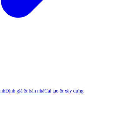
ành
Định giá & bán nhà
Cải tạo & xây dựng