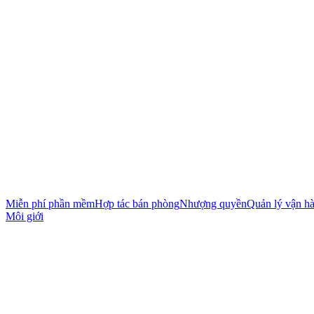
Miễn phí phần mềm
Hợp tác bán phòng
Nhượng quyền
Quản lý vận h
Môi giới