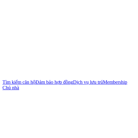
Tìm kiếm căn hộ
Đảm bảo hợp đồng
Dịch vụ lưu trú
Membership
Chủ nhà